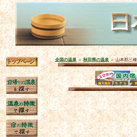
全国の温泉
＞
秋田県の温泉
＞
山本郡三種