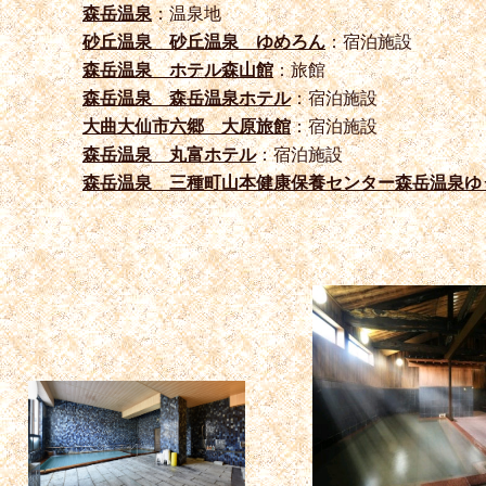
森岳温泉
：温泉地
砂丘温泉 砂丘温泉 ゆめろん
：宿泊施設
森岳温泉 ホテル森山館
：旅館
森岳温泉 森岳温泉ホテル
：宿泊施設
大曲大仙市六郷 大原旅館
：宿泊施設
森岳温泉 丸富ホテル
：宿泊施設
森岳温泉 三種町山本健康保養センター森岳温泉ゆ