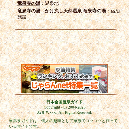
竜泉寺の湯
：温泉地
竜泉寺の湯 かけ流し天然温泉 竜泉寺の湯
：宿泊
施設
「
日本全国温泉ガイド
」
Copyright (C) 2004-2025
ねまちゃん All Rights Reserved.
当温泉ガイドは、個人の趣味として家族でコツコツと作って
いるサイトです。