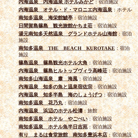
内海温泉 内海温泉 ホテルみかど
：宿泊施設
内海温泉 オテル・ド・マロニエ内海温泉
：ホテル
南知多温泉 海栄館鯱亭
：宿泊施設
日間賀島篠島 観光旅館かちま荘
：宿泊施設
湯元南知多天然温泉 グランドホテル山海館
：宿泊
施設
南知多温泉 THE BEACH KUROTAKE
：宿泊
施設
篠島温泉 篠島観光ホテル大角
：宿泊施設
内海温泉 篠島ヒルトップヴィラ高峰荘
：宿泊施設
南知多山海温泉 肅 海風
：宿泊施設
内海温泉 知多の魚と温泉宿佐宗
：宿泊施設
内海温泉 知多半島 海のしょうげつ
：宿泊施設
南知多温泉 花乃丸
：宿泊施設
内海温泉 浜辺のホテル松濤
：旅館
南知多温泉 ホテル やごべい
：宿泊施設
南知多温泉 ホテル魚半日吉苑
：宿泊施設
有り まるは食堂旅館 南知多豊浜本店
：宿泊施設