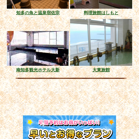
知多の魚と温泉宿佐宗
料理旅館はしもと
南知多観光ホテル大新
大東旅館