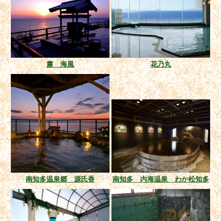
肅 海風
花乃丸
南知多温泉郷 源氏香
南知多 内海温泉 わか松知多