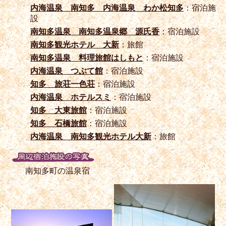
内海温泉 南知多 内海温泉 わか松知多
：宿泊施
設
南知多温泉 南知多温泉郷 源氏香
：宿泊施設
南知多観光ホテル 大新
：旅館
南知多温泉 料理旅館はしもと
：宿泊施設
内海温泉 つぶて館
：宿泊施設
知多 旅荘一色荘
：宿泊施設
内海温泉 ホテルスミ
：宿泊施設
知多 大東旅館
：宿泊施設
知多 石橋旅館
：宿泊施設
内海温泉 南知多観光ホテル大新
：旅館
南知多町の温泉宿