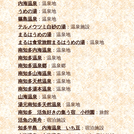
内海温泉
：温泉地
うめの湯
：温泉地
篠島温泉
：温泉地
テルメウツミ白砂の湯
：温泉施設
まるはうめの湯
：温泉地
まるは食堂旅館まるはうめの湯
：温泉地
南知多内海温泉
：温泉地
南知多温泉
：温泉地
南知多温泉郷
：温泉郷
南知多山海温泉
：温泉地
南知多天然温泉
：温泉地
南知多湯本温泉
：温泉地
山海温泉
：温泉地
湯元南知多天然温泉
：温泉地
南知多 活魚好きの集う宿 小枡園
：旅館
活魚の美舟
：宿泊施設
知多半島 内海温泉 いち豆
：宿泊施設