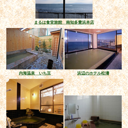
まるは食堂旅館 南知多豊浜本店
内海温泉 いち豆
浜辺のホテル松濤