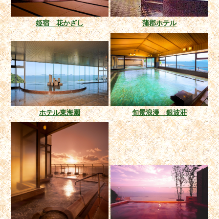
姫宿 花かざし
蒲郡ホテル
ホテル東海園
旬景浪漫 銀波荘