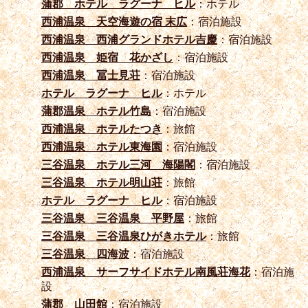
蒲郡 ホテル ラグーナ ヒル
：ホテル
西浦温泉 天空海遊の宿 末広
：宿泊施設
西浦温泉 西浦グランドホテル吉慶
：宿泊施設
西浦温泉 姫宿 花かざし
：宿泊施設
西浦温泉 冨士見荘
：宿泊施設
ホテル ラグーナ ヒル
：ホテル
蒲郡温泉 ホテル竹島
：宿泊施設
西浦温泉 ホテルたつき
：旅館
西浦温泉 ホテル東海園
：宿泊施設
三谷温泉 ホテル三河 海陽閣
：宿泊施設
三谷温泉 ホテル明山荘
：旅館
ホテル ラグーナ ヒル
：宿泊施設
三谷温泉 三谷温泉 平野屋
：旅館
三谷温泉 三谷温泉ひがきホテル
：旅館
三谷温泉 四海波
：宿泊施設
西浦温泉 サーフサイドホテル南風荘海花
：宿泊施
設
蒲郡 山田館
：宿泊施設