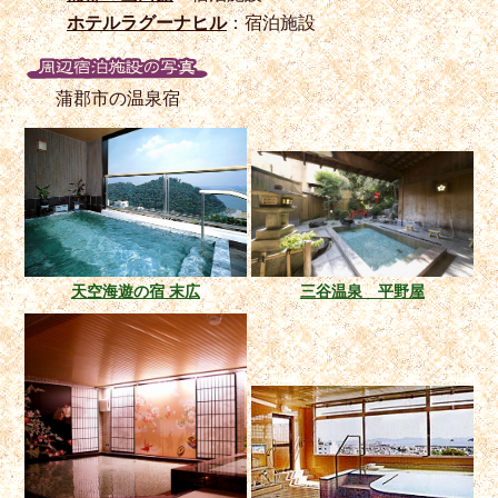
ホテルラグーナヒル
：宿泊施設
蒲郡市の温泉宿
天空海遊の宿 末広
三谷温泉 平野屋